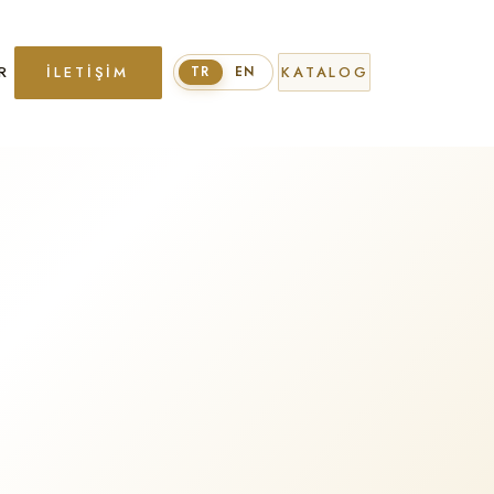
R
İLETIŞIM
KATALOG
TR
EN