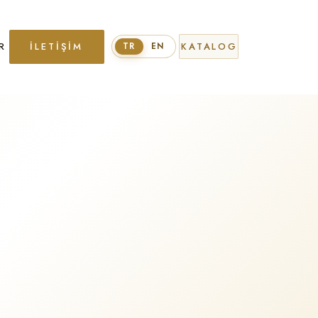
R
İLETIŞIM
KATALOG
TR
EN