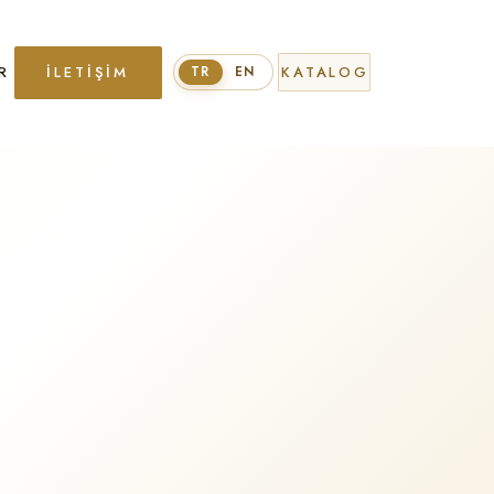
R
İLETIŞIM
KATALOG
TR
EN